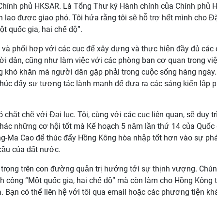
Chính phủ HKSAR. Là Tổng Thư ký Hành chính của Chính phủ H
n lao được giao phó. Tôi hứa rằng tôi sẽ hỗ trợ hết mình cho
t quốc gia, hai chế độ”.
n và phối hợp với các cục để xây dựng và thực hiện đầy đủ các c
i dân, cũng như làm việc với các phòng ban cơ quan trong việ
ững khó khăn mà người dân gặp phải trong cuộc sống hàng ngày.
thúc đẩy sự tương tác lành mạnh để đưa ra các sáng kiến lập 
hặt chẽ với Đại lục. Tôi, cùng với các cục liên quan, sẽ duy trì
 thác những cơ hội tốt mà Kế hoạch 5 năm lần thứ 14 của Quốc 
Ma Cao để thúc đẩy Hồng Kông hòa nhập tốt hơn vào sự phát t
cầu của đất nước.
trọng trên con đường quản trị hướng tới sự thịnh vượng. Chú
nh công “Một quốc gia, hai chế độ” mà còn làm cho Hồng Kông t
Bạn có thể liên hệ với tôi qua email hoặc các phương tiện khác