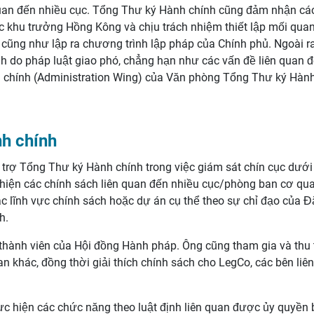
quan đến nhiều cục. Tổng Thư ký Hành chính cũng đảm nhận các 
 khu trưởng Hồng Kông và chịu trách nhiệm thiết lập mối quan
 cũng như lập ra chương trình lập pháp của Chính phủ. Ngoài r
nh do pháp luật giao phó, chẳng hạn như các vấn đề liên quan 
chính (Administration Wing) của Văn phòng Tổng Thư ký Hành 
h chính
trợ Tổng Thư ký Hành chính trong việc giám sát chín cục dưới
hiện các chính sách liên quan đến nhiều cục/phòng ban cơ qua
ác lĩnh vực chính sách hoặc dự án cụ thể theo sự chỉ đạo của
h.
thành viên của Hội đồng Hành pháp. Ông cũng tham gia và thu 
an khác, đồng thời giải thích chính sách cho LegCo, các bên li
c hiện các chức năng theo luật định liên quan được ủy quyền