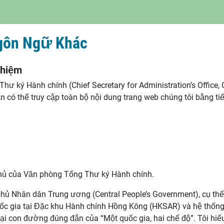
gôn Ngữ Khác
nhiệm
ư ký Hành chính (Chief Secretary for Administration’s Office,
n có thể truy cập toàn bộ nội dung trang web chúng tôi bằng ti
hủ của Văn phòng Tổng Thư ký Hành chính.
hủ Nhân dân Trung ương (Central People’s Government), cụ th
ốc gia tại Đặc khu Hành chính Hồng Kông (HKSAR) và hệ thống
ại con đường đúng đắn của “Một quốc gia, hai chế độ”. Tôi hi