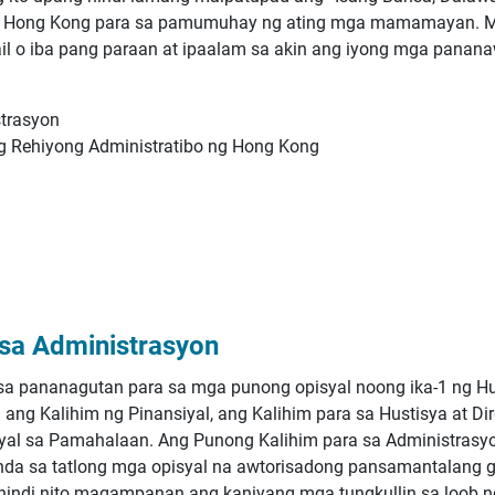
g Hong Kong para sa pamumuhay ng ating mga mamamayan. M
l o iba pang paraan at ipaalam sa akin ang iyong mga pananaw
strasyon
 Rehiyong Administratibo ng Hong Kong
 sa Administrasyon
sa pananagutan para sa mga punong opisyal noong ika-1 ng Hu
ang Kalihim ng Pinansiyal, ang Kalihim para sa Hustisya at Di
al sa Pamahalaan. Ang Punong Kalihim para sa Administrasy
nda sa tatlong mga opisyal na awtorisadong pansamantalang
ndi nito magampanan ang kaniyang mga tungkullin sa loob n