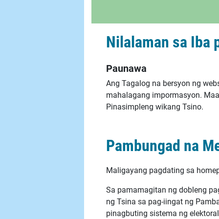
Nilalaman sa Iba
Paunawa
Ang Tagalog na bersyon ng webs
mahalagang impormasyon. Maa-a
Pinasimpleng wikang Tsino.
Pambungad na M
Maligayang pagdating sa homep
Sa pamamagitan ng dobleng pag
ng Tsina sa pag-iingat ng Pamb
pinagbuting sistema ng elektor