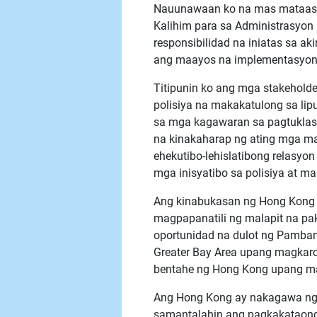
Nauunawaan ko na mas mataas
Kalihim para sa Administrasyon
responsibilidad na iniatas sa a
ang maayos na implementasyon 
Titipunin ko ang mga stakehol
polisiya na makakatulong sa li
sa mga kagawaran sa pagtuklas
na kinakaharap ng ating mga m
ehekutibo-lehislatibong relasy
mga inisyatibo sa polisiya at 
Ang kinabukasan ng Hong Kong 
magpapanatili ng malapit na p
oportunidad na dulot ng Pamb
Greater Bay Area upang magka
bentahe ng Hong Kong upang m
Ang Hong Kong ay nakagawa ng 
samantalahin ang pagkakataong