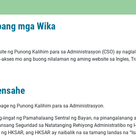
 pang mga Wika
ite ng Punong Kalihim para sa Administrasyon (CSO) ay nagl
kses mo ang buong nilalaman ng aming website sa Ingles, Tra
ensahe
age ng Punong Kalihim para sa Administrasyon.
-iingat ng Pamahalaang Sentral ng Bayan, na pinangalanang 
ansang Seguridad sa Natatanging Rehiyong Administratibo ng
al ng HKSAR, ang HKSAR ay naibalik na sa tamang landas na “I