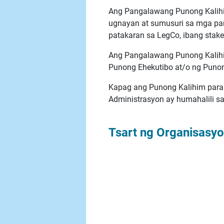
Ang Pangalawang Punong Kalihim
ugnayan at sumusuri sa mga pan
patakaran sa LegCo, ibang stak
Ang Pangalawang Punong Kalihi
Punong Ehekutibo at/o ng Punon
Kapag ang Punong Kalihim para
Administrasyon ay humahalili sa
Tsart ng Organisasy