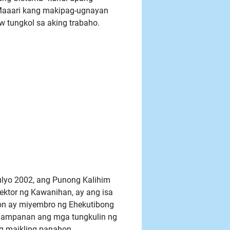
aaari kang makipag-ugnayan
 tungkol sa aking trabaho.
lyo 2002, ang Punong Kalihim
rektor ng Kawanihan, ay ang isa
on ay miyembro ng Ehekutibong
 gampanan ang mga tungkulin ng
g maikling panahon.