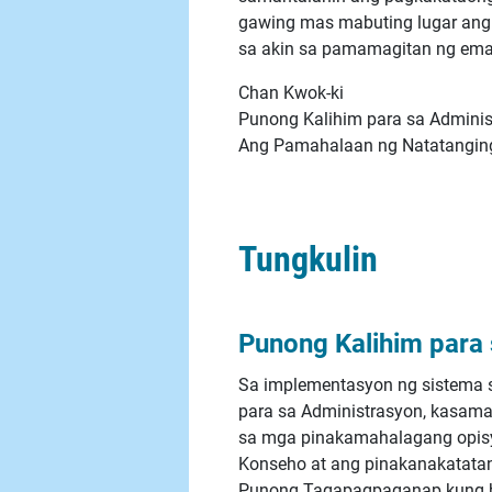
gawing mas mabuting lugar an
sa akin sa pamamagitan ng emai
Chan Kwok-ki
Punong Kalihim para sa Admini
Ang Pamahalaan ng Natatanging
Tungkulin
Punong Kalihim para
Sa implementasyon ng sistema 
para sa Administrasyon, kasama 
sa mga pinakamahalagang opisy
Konseho at ang pinakanakatata
Punong Tagapagpaganap kung hi