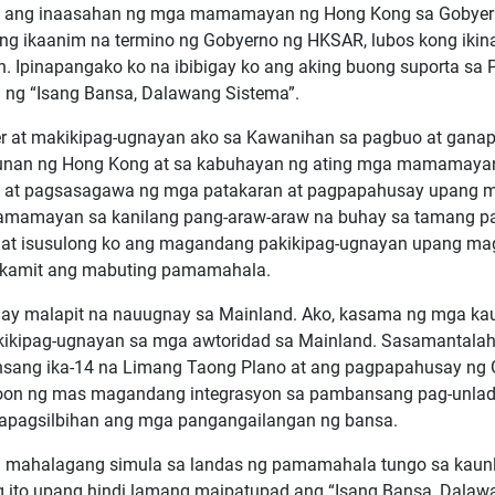
 ang inaasahan ng mga mamamayan ng Hong Kong sa Gobyern
 ng ikaanim na termino ng Gobyerno ng HKSAR, lubos kong ikin
kin. Ipinapangako ko na ibibigay ko ang aking buong suporta sa
ng “Isang Bansa, Dalawang Sistema”.
der at makikipag-ugnayan ako sa Kawanihan sa pagbuo at gan
punan ng Hong Kong at sa kabuhayan ng ating mga mamamayan,
 at pagsasagawa ng mga patakaran at pagpapahusay upang m
amamayan sa kanilang pang-araw-araw na buhay sa tamang pa
on at isusulong ko ang magandang pakikipag-ugnayan upang ma
makamit ang mabuting pamamahala.
ay malapit na nauugnay sa Mainland. Ako, kasama ng mga ka
akikipag-ugnayan sa mga awtoridad sa Mainland. Sasamantala
ansang ika-14 na Limang Taong Plano at ang pagpapahusay n
roon ng mas magandang integrasyon sa pambansang pag-unla
apagsilbihan ang mga pangangailangan ng bansa.
mahalagang simula sa landas ng pamamahala tungo sa kaunla
 ito upang hindi lamang maipatupad ang “Isang Bansa, Dalaw