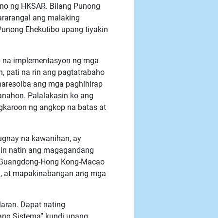
o ng HKSAR. Bilang Punong
ararangal ang malaking
 Punong Ehekutibo upang tiyakin
ap na implementasyon ng mga
 pati na rin ang pagtatrabaho
aresolba ang mga paghihirap
nahon. Palalakasin ko ang
gkaroon ng angkop na batas at
ugnay na kawanihan, ay
hin natin ang magagandang
g Guangdong-Hong Kong-Macao
d, at mapakinabangan ang mga
ran. Dapat nating
ang Sistema” kundi upang