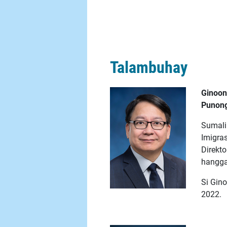
Talambuhay
Ginoon
Punong
Sumali
Imigra
Direkto
hangga
Si Gin
2022.