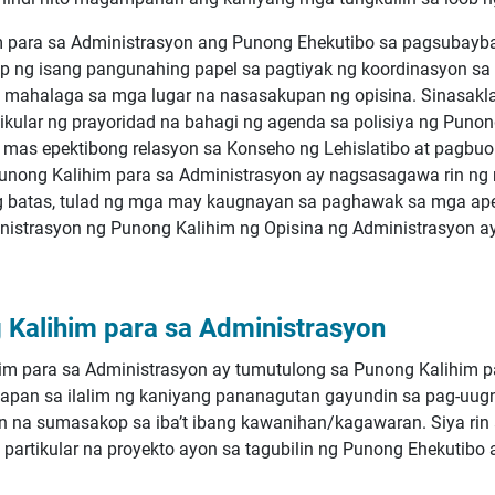
m para sa Administrasyon ang Punong Ehekutibo sa pagsubayb
p ng isang pangunahing papel sa pagtiyak ng koordinasyon s
 na mahalaga sa mga lugar na nasasakupan ng opisina. Sinasakl
kular ng prayoridad na bahagi ng agenda sa polisiya ng Punong
 mas epektibong relasyon sa Konseho ng Lehislatibo at pagbuo
Punong Kalihim para sa Administrasyon ay nagsasagawa rin ng
 ng batas, tulad ng mga may kaugnayan sa paghawak sa mga ape
istrasyon ng Punong Kalihim ng Opisina ng Administrasyon ay 
Kalihim para sa Administrasyon
m para sa Administrasyon ay tumutulong sa Punong Kalihim p
apan sa ilalim ng kaniyang pananagutan gayundin sa pag-uug
na sumasakop sa iba’t ibang kawanihan/kagawaran. Siya rin 
rtikular na proyekto ayon sa tagubilin ng Punong Ehekutibo 