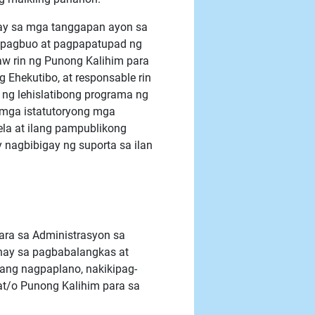
ay sa mga tanggapan ayon sa
a pagbuo at pagpapatupad ng
aw rin ng Punong Kalihim para
 Ehekutibo, at responsable rin
 ng lehislatibong programa ng
 mga istatutoryong mga
la at ilang pampublikong
nagbibigay ng suporta sa ilan
ara sa Administrasyon sa
nay sa pagbabalangkas at
ang nagpaplano, nakikipag-
at/o Punong Kalihim para sa