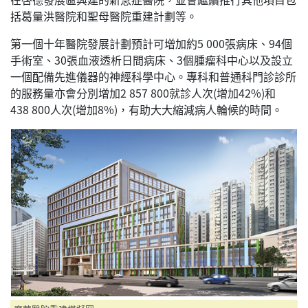
括葛量洪醫院和聖母醫院重建計劃等。
第一個十年醫院發展計劃預計可增加約
5 000
張病床、94個
手術室、30張血液透析日間病床、3個腫瘤科中心以及設立
一個配備先進儀器的神經科學中心。專科和普通科門診診所
的服務量亦會分別增加
2 857 800
就診人次(增加42%)和
438 800
人次(增加8%)，有助大大縮減病人輪候的時間。