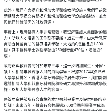
心，以及於明年第三季在葵青區設立首間地區康健中心。
此外，我們亦會提升和增加大學醫療教學設施。我們早前邀
請相關大學提交有關提升和增加醫療教學設施的建議，並會
與他們討論所需的財政資源。
事實上，現時醫療人手非常緊張，我理解醫護人員面對的壓
力，所以人才培訓的工作刻不容緩。過去十年，由大學教育
資助委員會資助的醫療培訓學額，大增約6成至接近
1 800
個，其中醫科學士課程學額由250個增至470個，增幅近9
成。
政府正與教資會商討於未來三年，進一步增加醫生、牙醫、
護士和相關專職醫療人員的資助學額。根據2017年QS世界
大學學科排名，香港大學牙醫學院位居全球第一，我們計劃
邀請相關大學和菲臘牙科醫院積極研究再提升和增加教學設
施，以加大培訓醫療人才的容量。
醫管局會聘請所有合資格的本地醫科畢業生及提供相關專科
培訓。未來五年，將會有合共超過
2 000
位醫科畢業生成為