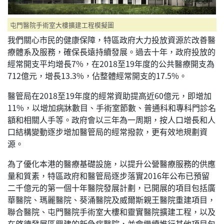
屯門醫院手術室大樓擴建工程模擬圖
我們關心市民的健康保障，特區政府大力投放資源於改善醫
療體系及服務，確保長遠持續發展。過去十年，政府投放的
經常開支平均增長7%，在2018至19年度的公共醫療開支為
712億元，增長13.3%，佔整體經常開支的17.5%。
醫管局在2018至19年度的經常資助提高近60億元，即增加
11%，以增加病牀數目、手術室節數、普通科和專科門診名
額和相關人手等。政府會以三年為一周期，按人口增長和人
口結構變動逐步增加醫管局的經常撥款，更有效地規劃資
源。
為了優化本港的醫療基礎設施，以提升公營醫療服務的供應
量和質素，特區政府和醫管局逐步落實2016年公布已預留
二千億元的第一個十年醫院發展計劃，已開展的項目包括廣
華醫院、瑪麗醫院、葵涌醫院及威爾斯親王醫院重建項目，
聯合醫院、屯門醫院手術室大樓和靈實醫院擴建工程，以及
在啓德發展區興建的新急症醫院，並會繼續推行其他項目包