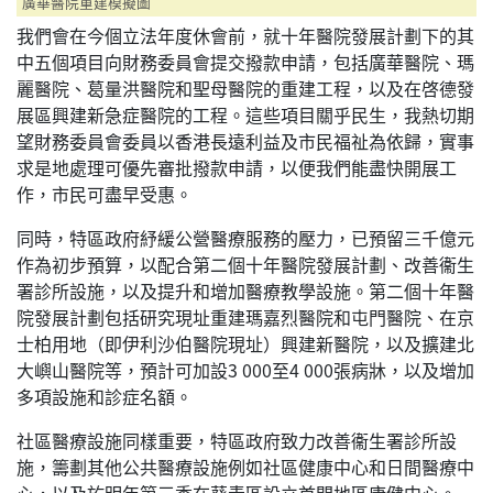
廣華醫院重建模擬圖
我們會在今個立法年度休會前，就十年醫院發展計劃下的其
中五個項目向財務委員會提交撥款申請，包括廣華醫院、瑪
麗醫院、葛量洪醫院和聖母醫院的重建工程，以及在啓德發
展區興建新急症醫院的工程。這些項目關乎民生，我熱切期
望財務委員會委員以香港長遠利益及市民福祉為依歸，實事
求是地處理可優先審批撥款申請，以便我們能盡快開展工
作，市民可盡早受惠。
同時，特區政府紓緩公營醫療服務的壓力，已預留三千億元
作為初步預算，以配合第二個十年醫院發展計劃、改善衞生
署診所設施，以及提升和增加醫療教學設施。第二個十年醫
院發展計劃包括研究現址重建瑪嘉烈醫院和屯門醫院、在京
士柏用地（即伊利沙伯醫院現址）興建新醫院，以及擴建北
大嶼山醫院等，預計可加設
3 000
至
4 000
張病牀，以及增加
多項設施和診症名額。
社區醫療設施同樣重要，特區政府致力改善衞生署診所設
施，籌劃其他公共醫療設施例如社區健康中心和日間醫療中