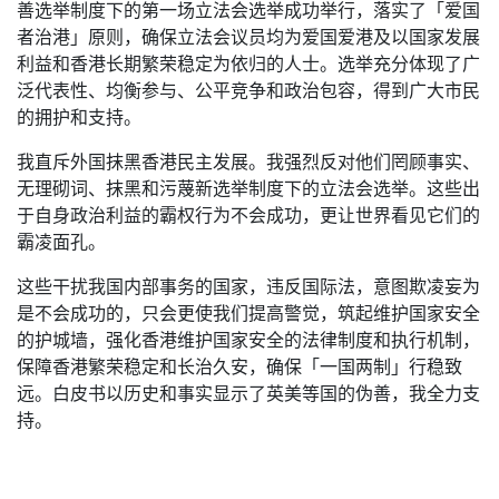
善选举制度下的第一场立法会选举成功举行，落实了「爱国
者治港」原则，确保立法会议员均为爱国爱港及以国家发展
利益和香港长期繁荣稳定为依归的人士。选举充分体现了广
泛代表性、均衡参与、公平竞争和政治包容，得到广大市民
的拥护和支持。
我直斥外国抹黑香港民主发展。我强烈反对他们罔顾事实、
无理砌词、抹黑和污蔑新选举制度下的立法会选举。这些出
于自身政治利益的霸权行为不会成功，更让世界看见它们的
霸凌面孔。
这些干扰我国内部事务的国家，违反国际法，意图欺凌妄为
是不会成功的，只会更使我们提高警觉，筑起维护国家安全
的护城墙，强化香港维护国家安全的法律制度和执行机制，
保障香港繁荣稳定和长治久安，确保「一国两制」行稳致
远。白皮书以历史和事实显示了英美等国的伪善，我全力支
持。