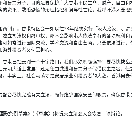
子和暴力分子，目的是要保护广大香港市民生命、财产、自由和
实的资讯、散播恐慌的无理指控和误导性言论。我呼吁港人要理
国两制」。香港特区会一如以往23年继续实行「港人治港」、高
、独立司法权和终审权，亦不会影响港人依法享有的各项权利和
也可如常进行国际交流、学术交流和自由营商。只要依法进行，
和海外投资者又何需担心。
，香港已经去到一个十字路口，我们必须明确选择：要尽快拨乱
在光明大道上发展；还是任由激进和暴力分子假借民主之名，任
见。事实上，社会动荡才是安居乐业和投资者的大敌。香港何去
力配合尽快完成有关立法，履行维护国家安全的职责，确保香港
，《国歌条例草案》(《草案》)将提交立法会大会恢复二读辩论。