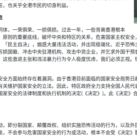
任，也关乎全港市民的切身利益。
性
同体，一荣俱荣、一损俱损。过去一年，一些背离香港根本
」原则的重要底线，破坏中央和特区的关系，危害国家主权安全
、「民主自决」，煽惑大量违法活动，并出现极端化、近乎恐怖
污损国徽、冲击中央驻港机构、攻击中资企业，并乞求外国干预
。这些激进主张和违法暴力行为令人极度忧虑，我们必须正视。
安全方面始终存在着漏洞。由于香港目前面临的国家安全局势日
有关维护国家安全的立法。因此，特区政府全力支持全国人民代表
国家安全的法律制度和执行机制的决定(《决定》)。此《决定》
动，即分裂国家、颠覆政权、组织实施恐怖活动的行为，以及外
法，不会参与危害国家安全的行为或活动，根本不会受《决定》